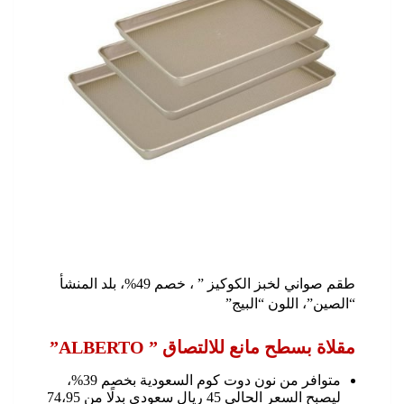
طقم صواني لخبز الكوكيز ” ، خصم 49%، بلد المنشأ
“الصين”، اللون “البيج”
مقلاة بسطح مانع للالتصاق ” ALBERTO”
متوافر من نون دوت كوم السعودية بخصم 39%،
ليصبح السعر الحالي 45 ريال سعودي بدلًا من 74،95