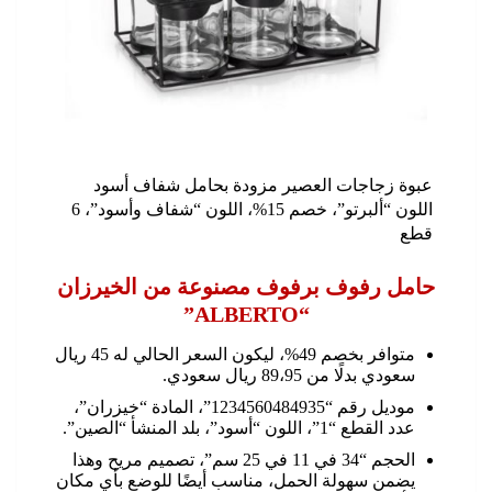
عبوة زجاجات العصير مزودة بحامل شفاف أسود
اللون “ألبرتو”، خصم 15%، اللون “شفاف وأسود”، 6
قطع
حامل رفوف برفوف مصنوعة من الخيرزان
“ALBERTO”
متوافر بخصم 49%، ليكون السعر الحالي له 45 ريال
سعودي بدلًا من 89،95 ريال سعودي.
موديل رقم “1234560484935”، المادة “خيزران”،
عدد القطع “1”، اللون “أسود”، بلد المنشأ “الصين”.
الحجم “34 في 11 في 25 سم”، تصميم مريح وهذا
يضمن سهولة الحمل، مناسب أيضًا للوضع بأي مكان