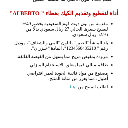
أداة لتقطيع وتقديم الكيك بغطاء ” ALBERTO”
مقدمة من نون دوت كوم السعودية بخصم 49%،
ليصبح سعرها الحالي 27 ريال سعودي بدلًا من
52،95 ريال سعودي.
بلد المنشأ “الصين”، اللون “البني والشفاف”، موديل
رقم ” 1234560435210″، المادة “خيزران”.
مزودة بمقبض مريح مما يسهل من القبضة الفائقة.
طاقم مثالي فيما يتعلق بالاستخدام المنزلي.
مصنوع من مواد فائقة الجودة لعمر افتراضي
أطول، مما يعزز من متانة المنتج.
لطلب المنتج من
هنا
.