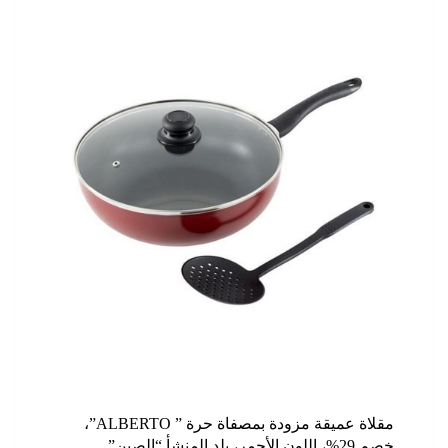
مقلاة عميقة مزودة بمصفاة حرة ” ALBERTO”،
خصم 29%، اللون الأحمر، بلد المنشأ “الصين”