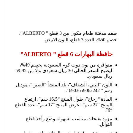
طقم مدفئة طعام مكون من 3 قطع ” ALBERTO”،
خصم 50%، العدد 3 قطع، اللون الابيض
حافظة البهارات 6 قطع ” ALBERTO”
متوافرة من نون دوت كوم السعودية بخصم 49%،
ليصبح السعر الحالي 30 ريال سعودي بدلًا من 59،95
ريال سعودي.
اللون “البني، الشفاف”، بلد المنشأ “الصين”، موديل
رقم ” 6903659062242″.
المادة “زجاج”، طول المنتج “16،5 سم”، ارتفاع
المنتج “27 سم”، عرض المنتج “17 سم”، عدد القطع
“6”.
مزود بفتحات مناسب لسهولة وضع وأخذ قطع
التوابل.
تصميم خشبي قوي ليضمن المتانة والعمر طويل