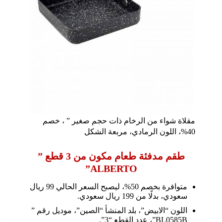
مقلاة شواء من الرخام ذات حجم صغير ” ، خصم
40%، اللون الرمادي، مربعة الشكل
طقم مدفئة طعام مكون من 3 قطع ”
ALBERTO”
متوافرة بخصم 50%، ليصبح السعر الحالي 99 ريال
سعودي، بدلًا من 199 ريال سعودي.
اللون “الابيض”، بلد المنشأ “الصين”، موديل رقم ”
BL0585B”، عدد القطع “3”.