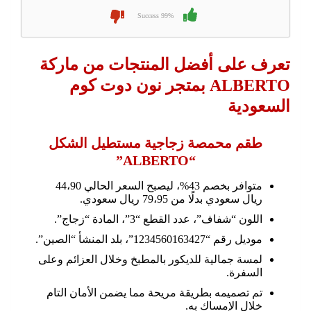
99% Success
تعرف على أفضل المنتجات من ماركة
ALBERTO بمتجر نون دوت كوم
السعودية
طقم محمصة زجاجية مستطيل الشكل
“ALBERTO”
متوافر بخصم 43%، ليصبح السعر الحالي 44،90
ريال سعودي بدلًا من 79،95 ريال سعودي.
اللون “شفاف”، عدد القطع “3”، المادة “زجاج”.
موديل رقم “1234560163427”، بلد المنشأ “الصين”.
لمسة جمالية للديكور بالمطبخ وخلال العزائم وعلى
السفرة.
تم تصميمه بطريقة مريحة مما يضمن الأمان التام
خلال الإمساك به.