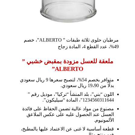
مرطبان حلوى ثلاثة طبقات ” ALBERTO”، خصم
49%، عدد القطع 4، المادة زجاج
ملعقة للعسل مزودة بمقبض خشبي ”
ALBERTO”
متوافر بخصم 54%، لتصبح سعرها 9 ريال سعودي
بدلًا من 19،90 ريال سعودي.
اللون “بني”، بلد المنشأ “تركيا”، موديل رقم ”
1234560311644″، المادة “سيليكون”.
مصنوع من مواد عالية تضمن الحفاظ على فائدة
العسل عند الحصول عليه على عكس الملاعق
الألمونيوم.
قطعة أساسية لا غنى عن الاعتماد عليها بالمطبخ،
فهو منتج مثالي.