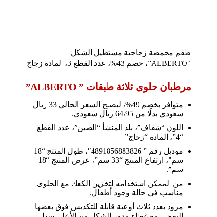
طقم محمصة زجاجية مستطيل الشكل
“ALBERTO”، خصم 43%، عدد القطع 3، المادة زجاج
مرطبان حلوى ثلاثة طبقات ” ALBERTO”
متوافر بخصم 49%، ليصبح السعر الحالي 33 ريال
سعودي بدلًا من 64،95 ريال سعودي.
اللون “شفاف”، بلد المنشأ “الصين”، عدد القطع
“4”، المادة “زجاج”.
موديل رقم ” 4891856883826″، طول المنتج “18
سم”، ارتفاع المنتج “33 سم”، عرض المنتج “18
سم”.
من الممكن استخدامه لتخزين الكعك مع الحلوى
مناسب في حالة وجود أطفال.
مزود بعدد ثلاث أوعية قابلة للتكديس فوق بعضها
البعض، مع غطاء مدور الشكل من الأعلى سهل