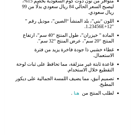
متوافر من نون دوت كوم السعودية بخصم 15%،
ليصبح السعر الحالي 84 ريال سعودي بدلًا من 99
ريال سعودي.
اللون “بني”، بلد المنشأ “الصين”، موديل رقم ”
1.23456E+12″.
المادة ” خيزران”، طول المنتج “40 سم”، ارتفاع
المنتج “20 سم”، عرض المنتج “32 سم”.
غطاء خشبي ذا جودة فاخرة يزيد من فترة
الاستعمال.
قاعدة ثابتة غير منزلقة، مما تحافظ على ثبات لوحة
التقطيع خلال الاستخدام.
تصميم أنيق، مما يضيف اللمسة الجمالية على ديكور
المطبخ.
لطلب المنتج من
هنا
.