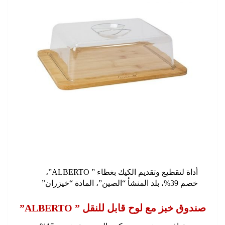
أداة لتقطيع وتقديم الكيك بغطاء ” ALBERTO”،
خصم 39%، بلد المنشأ “الصين”، المادة “خيزران”
صندوق خبز مع لوح قابل للنقل ” ALBERTO”