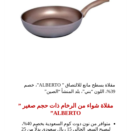
مقلاة بسطح مانع للالتصاق ” ALBERTO”، خصم
39%، اللون “بني”، بلد المنشأ “الصين”
مقلاة شواء من الرخام ذات حجم صغير ”
ALBERTO”
متوافر من نون دوت كوم السعودية بخصم 40%،
ليصبح السعر الحالي 15 ريال سعودي بدلًا من 25