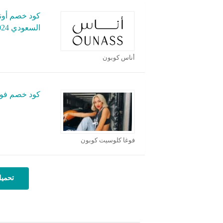
كود خصم أون
السعودي 2024
أناس كوبون
كود خصم فوغ
فوغا كلوسيت كوبون
تحميل