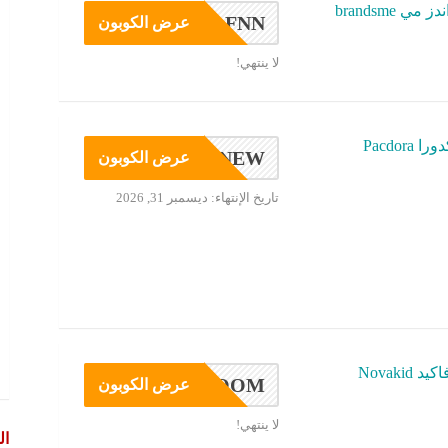
ي brandsme
FNN
عرض الكوبون
لا ينتهي!
Pacdor
GIG2NEW
عرض الكوبون
تاريخ الإنتهاء: ديسمبر 31, 2026
Novaki
ZOOM
عرض الكوبون
لا ينتهي!
ال