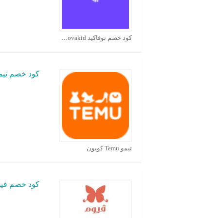
كود خصم نوفاكيد Novakid كوبون
كود خصم تيمو mu
تيمو Temu كوبون
كود خصم فيو