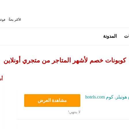
الأكثر بحثاً:
فوغا
ات
المدونة
كوبونات خصم لأشهر المتاجر من متجري أونلاين
أش
. كوم hotels.com
مشاهدة العرض
لا ينتهي!