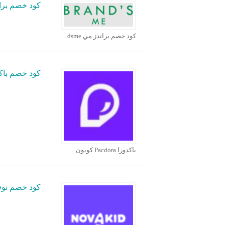
كود خصم براندز م
كود خصم براندز مي brandsme كوبون
كود خصم باكدورا a
باكدورا Pacdora كوبون
كود خصم نوفاكيد d