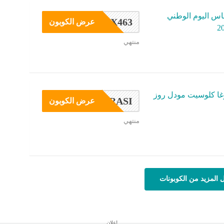
اس اليوم الوطني
MX463
عرض الكوبون
منتهي
ا كلوسيت مودل روز
RASI
عرض الكوبون
منتهي
 المزيد من الكوبونات
إعلان