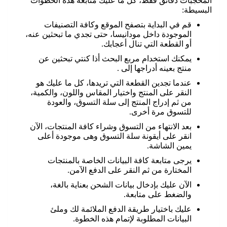
المحجبات دقائق فقط، كل ما عليك متابعة هذه الخطوات
البسيطة:
قم في البداية بتصفح الموقع وكافة التصنيفات
الموجودة داخل مودانيسا، حتى تجدي ما تبحثين عنه،
أو القطعة التي تنال أعجابك.
يمكنك استخدام مربع البحث أذا كنتي تبحثين عن
منتج بعينه أدراجها إلى .
عندما تجدين القطعة التي تريدها، كل ما عليك هو
النقر على المنتج واختيار المقاس واللون، والكمية،
من ثم إدراج المنتج إلى سلة التسوق، والعودة
للتسوق مرة أخرى.
بعد الانتهاء من التسوق وشراء كافة المنتجات، الآن
انقر على أيقونة سلة التسوق وهى موجودة أعلى
يمين الشاشة.
يرجى متابعة كافة البيانات الخاصة بالمنتجات
المختارة من ثم النقر على الدفع الآمن.
الآن عليك بإدخال بيانات الشحن بعناية بالغة،
والضغط على متابعة.
عليك باختيار طريقة الدفع الملائمة لك وملئ
البيانات المطلوبة لإتمام هذه الخطوة.