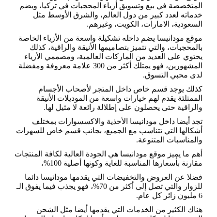
المتخصصة في بيع وتسويق أزياء المحجبات في تركيا، ويضم
خدماته لعدد كبير من دول العالم، والشرق الأوسط مثل
السعودية، الامارات، الكويت، وغيرهم.
موقع مودانيسا يضم داخله تشكيلة واسعة من الأزياء الخاصة
بالمحجبات، والتي تتميز بتصاميمها الأنيقة والراقية، كذلك
يحتوي على العديد من الماركات العالمية، ومصممي الأزياء
المشهورين، فهو يمتلك أكثر من 300 علامة معروفة ومفضلة
لدى محبي التسوق.
كذلك يوجد قسم خاص داخل المتجر لأصحاب الأجسام
الممتلئة يقدم لهم خيارات واسعة من الموديلات الأنيقة
والراقية حتى يحصلون على إطلالة رائعة لا مثيل لها.
تجد أيضا داخل مودانيسا الأحذية والاكسسوارات بمختلف
أشكالها التي تتناسب مع الجميع، بجانب قسم خاص للسهرات
والمناسبات المتنوعة.
أهم ما يميز موقع مودانيسا هي الجودة العالية لكافة المنتجات
مقارنة بأسعارها المناسبة للغاية وكونها أصلية 100%،
فضلا عن العروض والتخفيضات التي يقدمها مودانيسا دائما
للزوار والتي تصل إلى أكثر من 70%، فهو يجذب فيما يفوق الـ
6 مليون زائر كل عام.
هناك الكثير من الخدمات التي يقدمها أيضا مثل الشحن