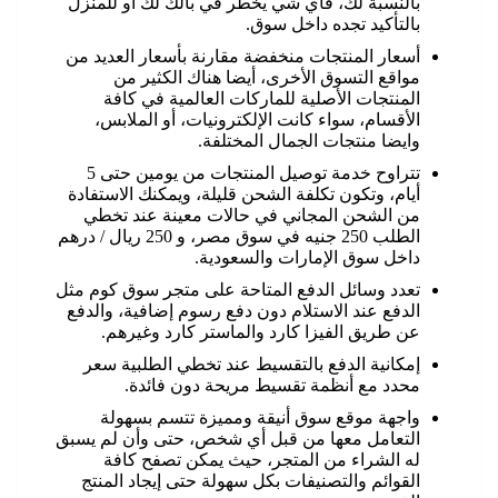
بالنسبة لك، فأي شي يخطر في بالك لك أو للمنزل
بالتأكيد تجده داخل سوق.
أسعار المنتجات منخفضة مقارنة بأسعار العديد من
مواقع التسوق الأخرى، أيضا هناك الكثير من
المنتجات الأصلية للماركات العالمية في كافة
الأقسام، سواء كانت الإلكترونيات، أو الملابس،
وايضا منتجات الجمال المختلفة.
تتراوح خدمة توصيل المنتجات من يومين حتى 5
أيام، وتكون تكلفة الشحن قليلة، ويمكنك الاستفادة
من الشحن المجاني في حالات معينة عند تخطي
الطلب 250 جنيه في سوق مصر، و 250 ريال / درهم
داخل سوق الإمارات والسعودية.
تعدد وسائل الدفع المتاحة على متجر سوق كوم مثل
الدفع عند الاستلام دون دفع رسوم إضافية، والدفع
عن طريق الفيزا كارد والماستر كارد وغيرهم.
إمكانية الدفع بالتقسيط عند تخطي الطلبية سعر
محدد مع أنظمة تقسيط مريحة دون فائدة.
واجهة موقع سوق أنيقة ومميزة تتسم بسهولة
التعامل معها من قبل أي شخص، حتى وأن لم يسبق
له الشراء من المتجر، حيث يمكن تصفح كافة
القوائم والتصنيفات بكل سهولة حتى إيجاد المنتج