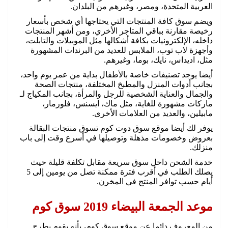
العربية المتحدة، ومصر، وغيرهم من البلدان.
ويضم سوق كافة المنتجات التي يحتاجها أي شخص بأسعار
رخيصة مقارنة بباقي المتاجر الأخري، ومن أشهر المنتجات
داخله، الإلكترونيات بكافة أشكالها مثل الموبيلات والتابلت،
وأجهزة لاب توب، الملابس للعديد من البرندات المشهورة
مثل، اديداس، نايك، بوما، وغيرهم.
أيضا يوجد تصنيفات خاصة بالأطفال بداية من عمر يوم واحد،
بجانب أدوات المنزل والمطبخ المختلفة، منتجات الصحة
والجمال والعناية الشخصية للرجل والمرأة، بجانب المكياج لـ
ماركات مشهورة للغاية، مثل ماك، ايسنس، فلورمار،
مابيلين، والعديد من العلامات الأخرى.
يوفر لك أيضا موقع سوق دوت كوم تسوق منتجات البقالة
بعروض وخصومات مذهلة وتوصيلها في أسرع وقت إلى باب
منزلك.
خدمة الشحن داخل سوق سريعة مقابل تكلفة قليلة حيث
يصلك الطلب في أقرب فترة ممكنة تصل من يومين إلى 5
أيام حسب توافر المنتج في المخرن.
موعد الجمعة البيضاء 2019 سوق كوم
من المعروف دائما عن موقع سوق كوم، بأنه يقوم بطرح