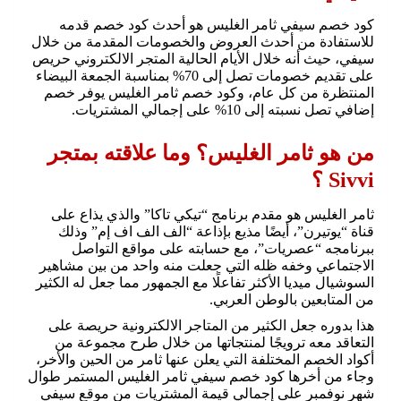
كود خصم سيفي ثامر الغليس هو أحدث كود خصم قدمه
للاستفادة من أحدث العروض والخصومات المقدمة من خلال
سيفي، حيث أنه خلال الأيام الحالية المتجر الالكتروني حريص
على تقديم خصومات تصل إلى 70% بمناسبة الجمعة البيضاء
المنتظرة من كل عام، وكود خصم ثامر الغليس يوفر خصم
إضافي تصل نسبته إلى 10% على إجمالي المشتريات.
من هو ثامر الغليس؟ وما علاقته بمتجر
Sivvi ؟
ثامر الغليس هو مقدم برنامج “تيكي تاكا” والذي يذاع على
قناة “يوتيرن”، أيضًا مذيع بإذاعة “الف الف اف إم” وذلك
ببرنامجه “عصريات”، مع حسابته على مواقع التواصل
الاجتماعي وخفه ظله التي جعلت منه واحد من بين مشاهير
السوشيال ميديا الأكثر تفاعلًا مع الجمهور مما جعل له الكثير
من المتابعين بالوطن العربي.
هذا بدوره جعل الكثير من المتاجر الالكترونية حريصة على
التعاقد معه ترويجًا لمنتجاتها من خلال طرح مجموعة من
أكواد الخصم المختلفة التي يعلن عنها ثامر من الحين والأخر،
وجاء من أخرها كود خصم سيفي ثامر الغليس المستمر طوال
شهر نوفمبر على إجمالي قيمة المشتريات من موقع سيفي