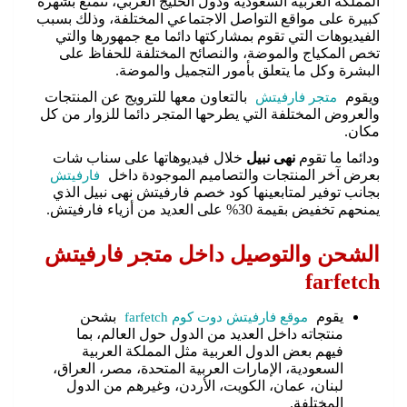
المملكة العربية السعودية ودول الخليج العربي، تتمتع بشهرة
كبيرة على مواقع التواصل الاجتماعي المختلفة، وذلك بسبب
الفيديوهات التي تقوم بمشاركتها دائما مع جمهورها والتي
تخص المكياج والموضة، والنصائح المختلفة للحفاظ على
البشرة وكل ما يتعلق بأمور التجميل والموضة.
ويقوم
متجر فارفيتش
بالتعاون معها للترويج عن المنتجات
والعروض المختلفة التي يطرحها المتجر دائما للزوار من كل
مكان.
ودائما ما تقوم
نهى نبيل
خلال فيديوهاتها على سناب شات
بعرض آخر المنتجات والتصاميم الموجودة داخل
فارفيتش
بجانب توفير لمتابعينها كود خصم فارفيتش نهى نبيل الذي
يمنحهم تخفيض بقيمة 30% على العديد من أزياء فارفيتش.
الشحن والتوصيل داخل متجر فارفيتش
farfetch
يقوم
موقع فارفيتش دوت كوم farfetch
بشحن
منتجاته داخل العديد من الدول حول العالم، بما
فيهم بعض الدول العربية مثل المملكة العربية
السعودية، الإمارات العربية المتحدة، مصر، العراق،
لبنان، عمان، الكويت، الأردن، وغيرهم من الدول
المختلفة.