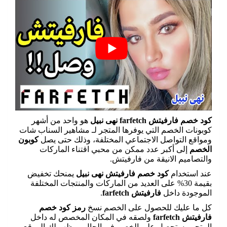
كود خصم فارفيتش farfetch نهى نبيل
هو واحد من أشهر
كوبونات الخصم التي يوفرها المتجر لـ مشاهير السناب شات
ومواقع التواصل الاجتماعي المختلفة، وذلك حتى يصل
كوبون
الخصم
إلى أكبر عدد ممكن من محبي اقتناء الماركات
والتصاميم الانيقة من فارفيتش.
عند استخدام
كود خصم فارفيتش نهى نبيل
يمنحك تخفيض
بقيمة 30% على العديد من الماركات والمنتجات المختلفة
الموجودة داخل
فارفيتش farfetch
.
كل ما عليك للحصول على الخصم نسخ
رمز كود خصم
فارفيتش farfetch
ولصقه في المكان المخصص له داخل
المتجر وستحصل على الخصم في الحال، ويظهر لك الموقع