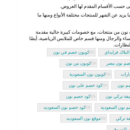
 حسب الأقسام المقدم لها العروض.
يزيد عن الشهر للمنتجات مختلفة الأنواع ومنها ما
 نون من منتجات، مع خصومات كبيرة حالية مقدمة
70% ليستفاد بها النساء والرجال ومنها قسم خاص للملابس الرياضية، أيضًا
لبلاك فرايداي
كوبون خصم في نون
صم نون مصر
كوبون من نون
ارات
كوبون نون السعودية
م نون
كود خصم على نون
فة تركي نون
كود خصم نون
 نون السعودية
كود خصم نون السعوديه
ة تركي
موقع نون السعوديه
ن للتسوق