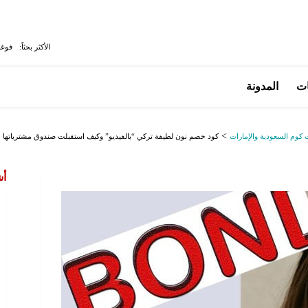
الأكثر بحثاً:
فوغا
ات
المدونة
>
كوم السعودية والإمارات
كود خصم نون لطيفة تركي “بالفيديو” وكيف استقبلت صندوق مشترياتها 
أش