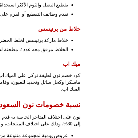
تقطيع البصل والثوم الأكثر استخدامً
تقدم وظائف التقطيع أو الفرم عل
خلاط من برنيسس
خلاط ماركة برنيسس لخلط الخضروا
الخلاط مرفق معه عدد 2 مطحنة لطحن التوابل والمكسرات وغيرها من محتويات.
ميك اب
كود خصم نون لطيفة تركي على الميك ا
ماسكرا وكحل سائل وتحديد للعيون، وقامت
الميك اب.
نسبة خصومات نون السعودي
إلى 80%، وذلك على اختلاف المنتجات، وعن أبرز ما يقدمه نون:
عروض يومية لمجموعة متنوعة من ا