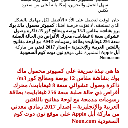
سهل الحمل والتخزين، إمكانياته أعلى من سعره
بكثير.
حان الوقت لتحصل على الأداء الأفضل لكل مهامك بالشكل
الذي تستحقه، لا تفوّت فرصة اقتناء
كمبيوتر محمول ماك بوك
برو بشاشة مقاس 13.3 بوصة ومعالج كور i5/ ذاكرة وصول
عشوائي سعة 8 غيغابايت/ محرك الأقراص ذي الحالة الصلبة
سعة 256 غيغابايت/ بطاقة رسومات AMD مع لوحة مفاتيح
باللغتين العربية والإنجليزية – إصدار 2017 فضي
من ماركة
أبل Apple
المتميزة على موقع
نون دوت كوم السعودية
.
Noon.com
ها هي نبذة سريعة على كمبيوتر محمول ماك
بوك بشاشة مقاس 12 بوصة ومعالج كور m3/
ذاكرة وصول عشوائي سعة 8 غيغابايت/ محرك
أقراص ذي حالة صلبة سعة 256 غيغابايت/ بطاقة
رسومات مدمجة مع لوحة مفاتيح باللغتين
العربية والإنجليزية – إصدار 2017 رمادي معدني
من ماركة أبل Apple على موقع نون دوت كوم
السعودية Noon.com