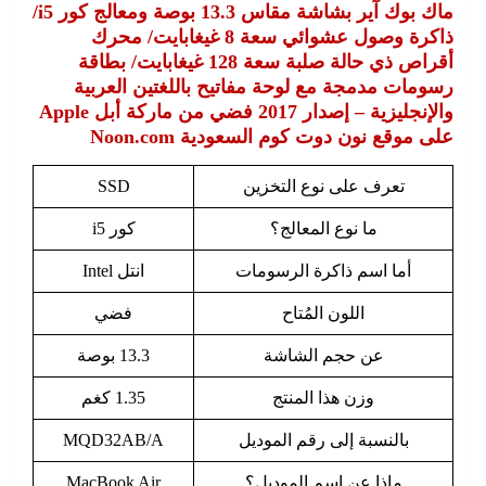
ماك بوك آير بشاشة مقاس 13.3 بوصة ومعالج كور i5/
ذاكرة وصول عشوائي سعة 8 غيغابايت/ محرك
أقراص ذي حالة صلبة سعة 128 غيغابايت/ بطاقة
رسومات مدمجة مع لوحة مفاتيح باللغتين العربية
والإنجليزية – إصدار 2017 فضي من ماركة أبل Apple
على موقع نون دوت كوم السعودية Noon.com
تعرف على نوع التخزين
SSD
ما نوع المعالج؟
كور i5
أما اسم ذاكرة الرسومات
انتل Intel
اللون المُتاح
فضي
عن حجم الشاشة
13.3 بوصة
وزن هذا المنتج
1.35 كغم
بالنسبة إلى رقم الموديل
MQD32AB/A
ماذا عن اسم الموديل؟
MacBook Air