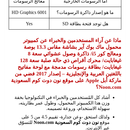
أما الرسومات الخارجية
معالج الرسومات
ما هو إصدار ذاكرة الرسومات؟
HD Graphics 6001
هل توجد فتحة بطاقة SD
Yes
ماذا عن آراء المستخدمين والخبراء عن كمبيوتر
محمول ماك بوك آير بشاشة مقاس 13.3 بوصة
ومعالج كور i5/ ذاكرة وصول عشوائي سعة 8
غيغابايت/ محرك أقراص ذي حالة صلبة سعة 128
غيغابايت/ بطاقة رسومات مدمجة مع لوحة مفاتيح
باللغتين العربية والإنجليزية – إصدار 2017 فضي من
ماركة أبل Apple على موقع نون دوت كوم السعودية
Noon.com؟
أشاد كل المُستخدمين والخبراء في التكنولوجيا بخفة
وزن هذا الكمبيوتر المحمول، وطول عمر بطاريته،
سهولة الاستخدام، وروعة تصميمه.
ولذلك استحق -وعن جدارة- تقييم 4.5 من 5 على
موقع
نون دوت كوم السعودية Noon.com
للتسوّق
عبر الإنترنت.