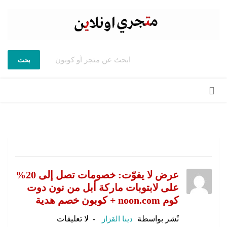
بحث
تخطي
إلى
المحتوى
عرض لا يفوّت: خصومات تصل إلى 20%
على لابتوبات ماركة أبل من نون دوت
كوم noon.com + كوبون خصم هدية
نٌشر بواسطة
دينا القزاز
لا تعليقات