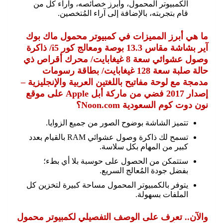
الكمبيوتر المحمول، وأبرز خصائصه، وآراء كل من
قام بتجربته، بالإضافة إلى آراء المُتخصين.
ما هي أبرز المميزات في كمبيوتر محمول ماك بوك
آير بشاشة مقاس 13.3 بوصة ومعالج كور i5/ ذاكرة
وصول عشوائي سعة 8 غيغابايت/ محرك أقراص ذي
حالة صلبة سعة 128 غيغابايت/ بطاقة رسومات
مدمجة مع لوحة مفاتيح باللغتين العربية والإنجليزية –
إصدار 2017 فضي من ماركة أبل Apple على موقع
نون دوت كوم السعودية Noon.com؟
تتميز الشاشة بوضوح الصور من جميع الزوايا.
تسمح لك ذاكرة وصول عشوائي RAM بالقيام بعدد
كبير من المهام بكل سلاسة.
ستتمكن من الحصول على حوسبة بلا أي بطء؛
بفضل جودة المُعالج السريع.
يتوفر بالكمبيوتر المحمول مساحة كبيرة لتخزين كل
الملفات بسهولة.
والآن.. تعرف على الوصف التفصيلي لكمبيوتر محمول