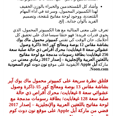
وأشاد كل المُستخدمين والخبراء بالوزن الخفيف
لهذا الكمبيوتر المحمول، وسرعة في آداء المهام
المُتعددة، ووجود لوحة مفاتيح مُنقحة، وتصميم
الفريد بألوان جذابة.. إلخ.
تعرف على معنى المثالية مع هذا الكمبيوتر المحمول، الذي
يحوي قدرات فريدة؛ فهو حتمًا سيساعدك على تحقيق كل
أحلامك، حان الوقت كي تقتني
كمبيوتر محمول ماك بوك
بشاشة مقاس 12 بوصة ومعالج كور m3/ ذاكرة وصول
عشوائي سعة 8 غيغابايت/ محرك أقراص ذي حالة صلبة سعة
256 غيغابايت/ بطاقة رسومات مدمجة مع لوحة مفاتيح
باللغتين العربية والإنجليزية – إصدار 2017 رمادي معدني
من
ماركة
أبل Apple
الأيقونية على موقع
نون دوت كوم السعودية
.
Noon.com
فلتلق نظرة سريعة على كمبيوتر محمول ماك بوك آير
بشاشة مقاس 13 بوصة ومعالج كور i5/ ذاكرة وصول
عشوائي سعة 8 غيغابايت/ محرك أقراص ذي حالة
صلبة سعة 128 غيغابايت/ بطاقة رسومات مدمجة مع
لوحة مفاتيح باللغتين العربية والإنجليزية – إصدار 2017
فضي من ماركة أبل Apple على موقع نون دوت كوم