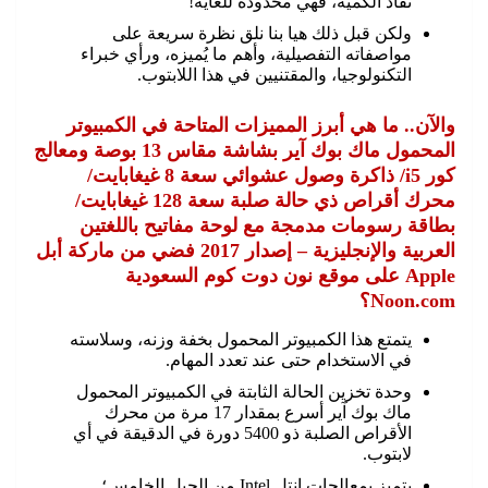
نفاد الكمية، فهي محدودة للغاية!
ولكن قبل ذلك هيا بنا نلق نظرة سريعة على
مواصفاته التفصيلية، وأهم ما يُميزه، ورأي خبراء
التكنولوجيا، والمقتنيين في هذا اللابتوب.
والآن.. ما هي أبرز المميزات المتاحة في الكمبيوتر
المحمول ماك بوك آير بشاشة مقاس 13 بوصة ومعالج
كور i5/ ذاكرة وصول عشوائي سعة 8 غيغابايت/
محرك أقراص ذي حالة صلبة سعة 128 غيغابايت/
بطاقة رسومات مدمجة مع لوحة مفاتيح باللغتين
العربية والإنجليزية – إصدار 2017 فضي من ماركة أبل
Apple على موقع نون دوت كوم السعودية
Noon.com؟
يتمتع هذا الكمبيوتر المحمول بخفة وزنه، وسلاسته
في الاستخدام حتى عند تعدد المهام.
وحدة تخزين الحالة الثابتة في الكمبيوتر المحمول
ماك بوك آير أسرع بمقدار 17 مرة من محرك
الأقراص الصلبة ذو 5400 دورة في الدقيقة في أي
لابتوب.
يتميز بمعالجات إنتل Intel من الجيل الخامس؛