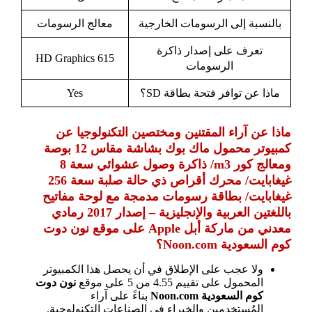
بالنسبة إلى الرسومات الخارجية
معالج الرسومات
تعرف على إصدار ذاكرة
HD Graphics 615
الرسومات
ماذا عن توافر فتحة بطاقة SD؟
Yes
ماذا عن آراء المقتنين ومختصين التكنولوجيا عن
كمبيوتر محمول ماك بوك بشاشة مقاس 12 بوصة
ومعالج كور m3/ ذاكرة وصول عشوائي سعة 8
غيغابايت/ محرك أقراص ذي حالة صلبة سعة 256
غيغابايت/ بطاقة رسومات مدمجة مع لوحة مفاتيح
باللغتين العربية والإنجليزية – إصدار 2017 رمادي
معدني من ماركة أبل Apple على موقع نون دوت
كوم السعودية Noon.com؟
ولا عجب على الإطلاق في أن يحصل هذا الكمبيوتر
المحمول على تقييم 4.55 من 5 على موقع
نون دوت
كوم السعودية Noon.com
بناءً على آراء
المُستخدمين والخبراء في الصناعات التكنولوجية.