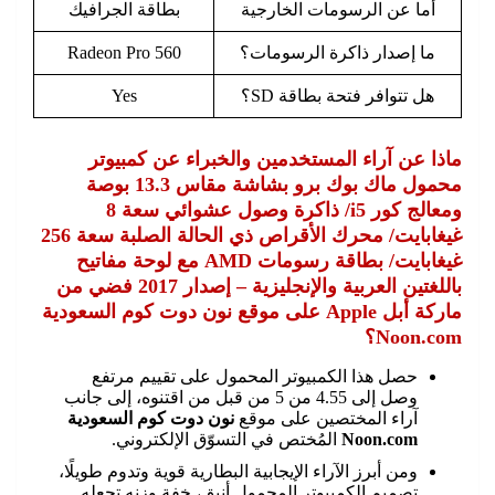
أما عن الرسومات الخارجية
بطاقة الجرافيك
ما إصدار ذاكرة الرسومات؟
Radeon Pro 560
هل تتوافر فتحة بطاقة SD؟
Yes
ماذا عن آراء المستخدمين والخبراء عن كمبيوتر
محمول ماك بوك برو بشاشة مقاس 13.3 بوصة
ومعالج كور i5/ ذاكرة وصول عشوائي سعة 8
غيغابايت/ محرك الأقراص ذي الحالة الصلبة سعة 256
غيغابايت/ بطاقة رسومات AMD مع لوحة مفاتيح
باللغتين العربية والإنجليزية – إصدار 2017 فضي من
ماركة أبل Apple على موقع نون دوت كوم السعودية
Noon.com؟
حصل هذا الكمبيوتر المحمول على تقييم مرتفع
وصل إلى 4.55 من 5 من قبل من اقتنوه، إلى جانب
آراء المختصين على موقع
نون دوت كوم السعودية
Noon.com
المُختص في التسوّق الإلكتروني.
ومن أبرز الآراء الإيجابية البطارية قوية وتدوم طويلًا،
تصميم الكمبيوتر المحمول أنيق، خفة وزنه تجعله