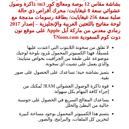
بشاشة مقاس 12 بوصة ومعالج كور m3/ ذاكرة وصول
عشوائي سعة 8 غيغابايت/ محرك أقراص ذي حالة
صلبة سعة 256 غيغابايت/ بطاقة رسومات مدمجة مع
لوحة مفاتيح باللغتين العربية والإنجليزية – إصدار 2017
رمادي معدني من ماركة أبل Apple على موقع نون
دوت كوم السعودية Noon.com؟
لا تقلق من سخونة اللابتوب التي اعتدت عليها
مُسبقًا، فهذا الكمبيوتر المحمول مُزود بلوحة لوجيك
موضوعة على طبقة من الجرافيت بخواص متباينة؛
والذي يعمل على تشيت أي سخونة.
يتميز بشاشة حية؛ تساعدك على الحصول على صور
نقية.
قوة ذاكرة الوصول العشوائي RAM؛ تُمكنك من
إجراء كافة المهام بكل سهولة.
يساعدك المعالج السريع في الحصول على حوسبة
خالية من البطئ والخلل
يتسم هذا الكمبيوتر المحمول بوجود مساحة كبيرة
لتخزين كل الملفات، والبرامج، والصور.