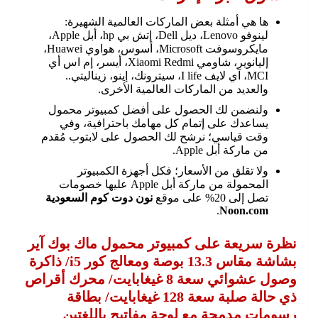
ها هي أمثلة بعض الماركات العالمية الشهيرة:
لينوفو Lenovo، ديل Dell، إتش بي hp، أبل Apple،
مايكروسوفت Microsoft، أسوس، هواوي Huawei،
إليانوير، شاومي Xiaomi Redmi، أيسر، إم اس أي
MCI، آي لايف I life، سيترونك، إينو، زيناليتي..
والعديد من الماركات العالمية الأخرى.
ولنضمن لك الحصول على أفضل كمبيوتر محمول
يساعدك على إتمام كل مهامك باحترافية، وفي
وقت قياسي؛ نرشح لك الحصول على لابتوب مُقدم
من ماركة أبل Apple.
ولا تقلق من الأسعار؛ فكل أجهزة الكمبيوتر
المحمولة من ماركة أبل Apple عليها خصومات
تصل إلى 20% على موقع
نون دوت كوم السعودية
.
Noon.com
نظرة سريعة على كمبيوتر محمول ماك بوك آير
بشاشة مقاس 13.3 بوصة ومعالج كور i5/ ذاكرة
وصول عشوائي سعة 8 غيغابايت/ محرك أقراص
ذي حالة صلبة سعة 128 غيغابايت/ بطاقة
رسومات مدمجة مع لوحة مفاتيح باللغتين