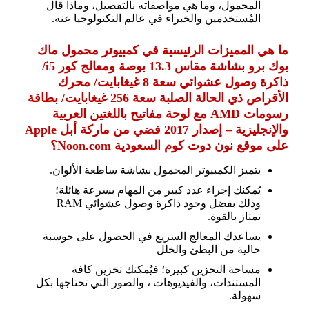
المحمول، وما هي مواصفاته بالتفصيل، وماذا قال
المُستخدمين والخبراء في عالم التكنولوجيا عنه.
ما هي المميزات الرئيسية في كمبيوتر محمول ماك
بوك برو بشاشة مقاس 13.3 بوصة ومعالج كور i5/
ذاكرة وصول عشوائي سعة 8 غيغابايت/ محرك
الأقراص ذي الحالة الصلبة سعة 256 غيغابايت/ بطاقة
رسومات AMD مع لوحة مفاتيح باللغتين العربية
والإنجليزية – إصدار 2017 فضي من ماركة أبل Apple
على موقع نون دوت كوم السعودية Noon.com؟
يتميز الكمبيوتر المحمول بشاشة ساطعة الألوان.
يُمكنك إجراء عدد كبير من المهام بسرعة هائلة؛
وذلك بفضل وجود ذاكرة وصول عشوائي RAM
تمتاز بالقوة.
يساعدك المعالج السريع في الحصول على حوسبة
خالية من البطئ والخلل
مساحة التخزين كبيرة؛ فيُمكنك تخزين كافة
المستندات، والفيديوهات ، والصور التي تحتاجها بكل
سهولة.