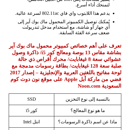
لتمنحك أداء أسرع.
يدعم هذا اللابتوب واي فاي 802.11ac لسرعة عالية.
يُمكنك توصيل الكمبيوتر المحمول ماك بوك آير إلى
أي جهاز أو شاشة، مع استخدام مدخل ثندربولت
ضعف سرعة الفئة السابقة.
تعرف على أهم خصائص كمبيوتر محمول ماك بوك آير
بشاشة مقاس 13 بوصة ومعالج كور i5/ ذاكرة وصول
عشوائي سعة 8 غيغابايت/ محرك أقراص ذي حالة
صلبة سعة 128 غيغابايت/ بطاقة رسومات مدمجة مع
لوحة مفاتيح باللغتين العربية والإنجليزية – إصدار 2017
فضي من ماركة أبل Apple على موقع نون دوت كوم
السعودية Noon.com
بالنسبة إلى نوع التخزين
SSD
ما هو نوع المعالج؟
كور i5
ماذا عن اسم ذاكرة الرسومات؟
انتل Intel