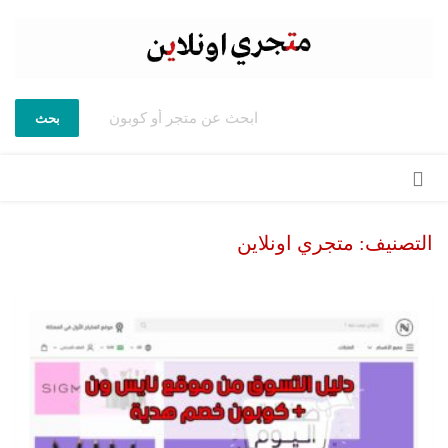
بحث
تخطي
إلى
المحتوى
التصنيف: متجري اونلاين