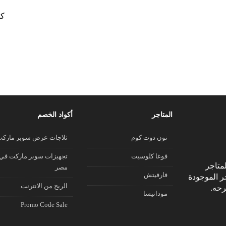
كو
المتاجر
أكواد الخصم
نون دوت كوم
ثلاجات عرض سوبر مارك
فوغا كلوسيت
تجهيزات سوبر ماركت في
متاجر
مصر
فارفيتش
جر الموجودة
الريح من الانترنت
رحه.
مودانيسا
Promo Code Sale