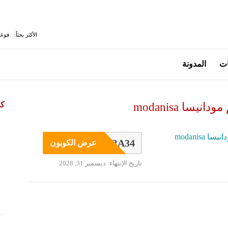
الأكثر بحثاً:
فوغا
ات
المدونة
كو
يسا modanisa
modanisa
RA34
عرض الكوبون
تاريخ الإنتهاء: ديسمبر 31, 2028