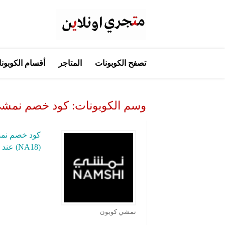
تخطي
تصفح الكوبونات
المتاجر
أقسام الكوبون
إلى
المحتوى
وسم الكوبونات:
كود خصم نمشي
(NA18) عند الدفع اونلاين
نمشي كوبون