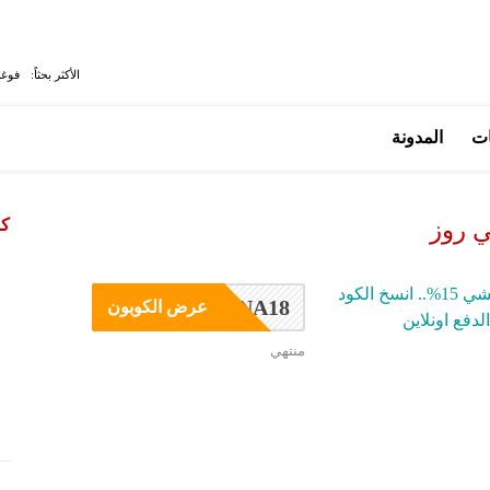
الأكثر بحثاً:
فوغا
ات
المدونة
كو
 روز
كود خصم نمشي 15%.. انسخ الكود
NA18
عرض الكوبون
منتهي