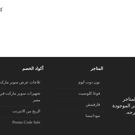
كو
المتاجر
أكواد الخصم
نون دوت كوم
ثلاجات عرض سوبر مارك
فوغا كلوسيت
تجهيزات سوبر ماركت في
متاجر
مصر
فارفيتش
جر الموجودة
الريح من الانترنت
رحه.
مودانيسا
Promo Code Sale