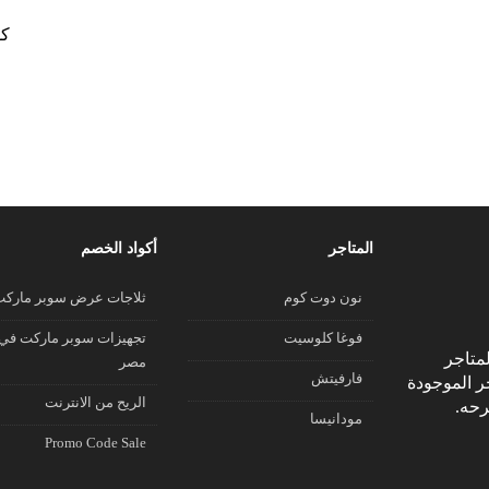
كو
المتاجر
أكواد الخصم
نون دوت كوم
ثلاجات عرض سوبر مارك
فوغا كلوسيت
تجهيزات سوبر ماركت في
متاجر
مصر
فارفيتش
جر الموجودة
الريح من الانترنت
رحه.
مودانيسا
Promo Code Sale