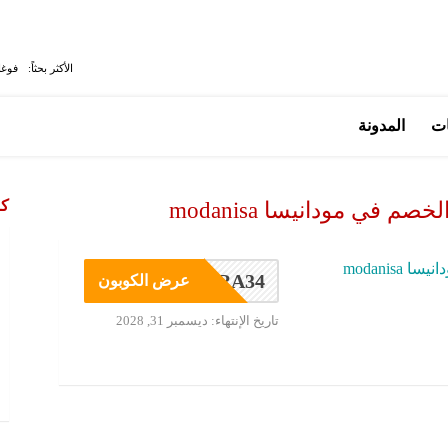
الأكثر بحثاً:
فوغا
ات
المدونة
كو
م في مودانيسا modanisa
modanisa
RA34
عرض الكوبون
تاريخ الإنتهاء: ديسمبر 31, 2028