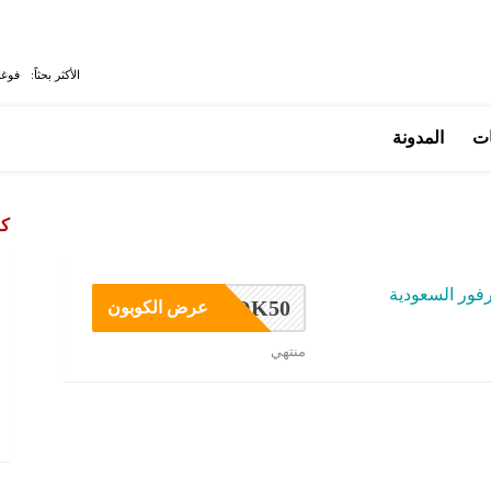
الأكثر بحثاً:
فوغا
ات
المدونة
كو
فور السعودية
OK50
عرض الكوبون
منتهي