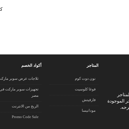
كو
المتاجر
أكواد الخصم
نون دوت كوم
ثلاجات عرض سوبر مارك
فوغا كلوسيت
تجهيزات سوبر ماركت في
متاجر
مصر
فارفيتش
جر الموجودة
الريح من الانترنت
رحه.
مودانيسا
Promo Code Sale