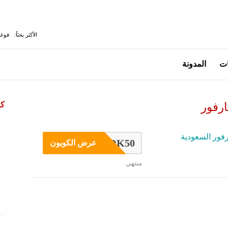
الأكثر بحثاً:
فوغا
ات
المدونة
كو
ارفور
فور السعودية
OK50
عرض الكوبون
منتهي