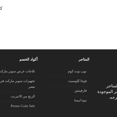
كو
المتاجر
أكواد الخصم
نون دوت كوم
ثلاجات عرض سوبر مارك
فوغا كلوسيت
تجهيزات سوبر ماركت في
متاجر
مصر
فارفيتش
جر الموجودة
الريح من الانترنت
رحه.
مودانيسا
Promo Code Sale