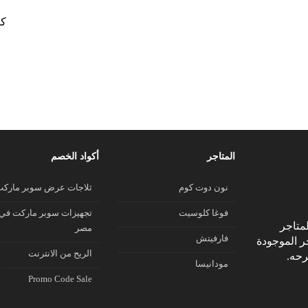
كو
المتاجر
أكواد الخصم
نون دوت كوم
ثلاجات عرض سوبر مارك
فوغا كلوسيت
تجهيزات سوبر ماركت في
متاجر
مصر
فارفيتش
جر الموجودة
الريح من الانترنت
رحه.
مودانيسا
Promo Code Sale