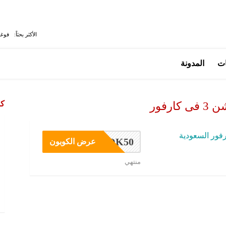
الأكثر بحثاً:
فوغا
ات
المدونة
كو
ارفور
فور السعودية
OK50
عرض الكوبون
منتهي