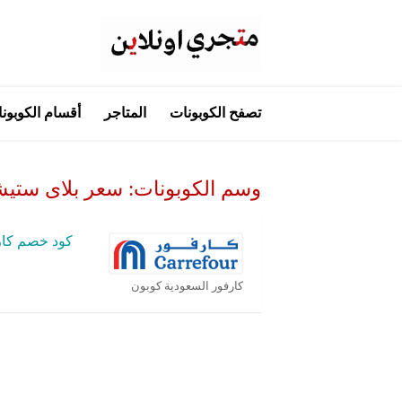
تخطي
تصفح الكوبونات
المتاجر
أقسام الكوبون
إلى
المحتوى
وسم الكوبونات:
سعر بلاى ستيشن 3 فى ك
كود خصم كار
كارفور السعودية كوبون