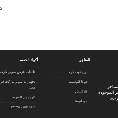
كو
المتاجر
أكواد الخصم
نون دوت كوم
ثلاجات عرض سوبر مارك
فوغا كلوسيت
تجهيزات سوبر ماركت في
متاجر
مصر
فارفيتش
جر الموجودة
الريح من الانترنت
رحه.
مودانيسا
Promo Code Sale