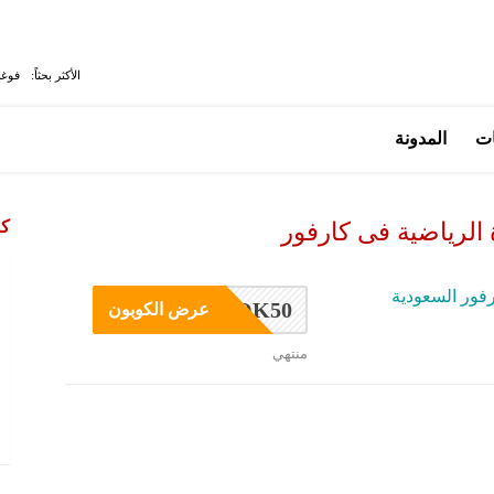
الأكثر بحثاً:
فوغا
ات
المدونة
كو
الرياضية فى كارفور
فور السعودية
OK50
عرض الكوبون
منتهي