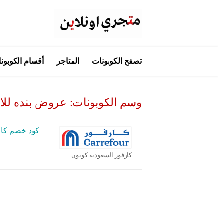
تخطي
تصفح الكوبونات
المتاجر
أقسام الكوبون
إلى
المحتوى
وسم الكوبونات:
عروض بنده للاو
كود خصم كار
كارفور السعودية كوبون