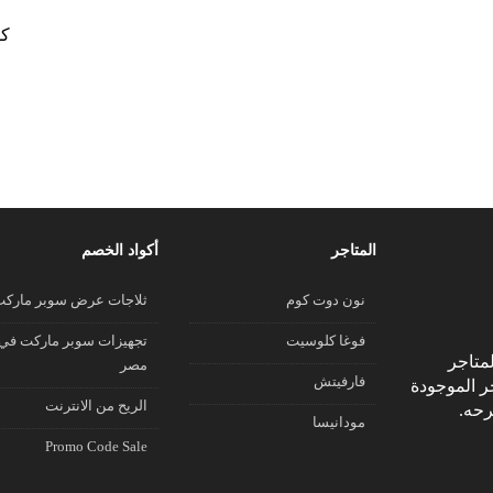
كو
المتاجر
أكواد الخصم
نون دوت كوم
ثلاجات عرض سوبر مارك
فوغا كلوسيت
تجهيزات سوبر ماركت في
متاجر
مصر
فارفيتش
جر الموجودة
الريح من الانترنت
رحه.
مودانيسا
Promo Code Sale