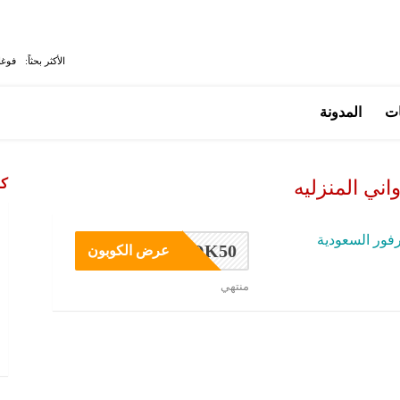
الأكثر بحثاً:
فوغا
ات
المدونة
كو
اني المنزليه
فور السعودية
OK50
عرض الكوبون
منتهي