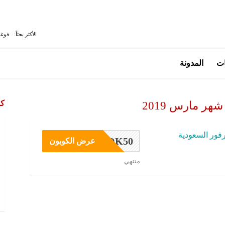
الأكثر بحثاً:
فوغا
ات
المدونة
كو
ر مارس 2019
فور السعودية
OK50
عرض الكوبون
منتهي