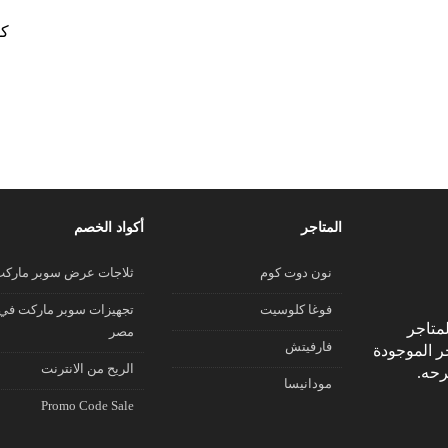
كو
المتاجر
أكواد الخصم
نون دوت كوم
ثلاجات عرض سوبر مارك
فوغا كلوسيت
تجهيزات سوبر ماركت في
متاجر
مصر
فارفيتش
جر الموجودة
الريح من الانترنت
رحه.
مودانيسا
Promo Code Sale