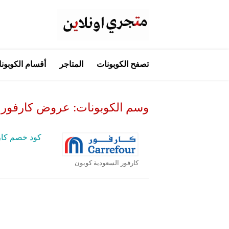
تخطي
تصفح الكوبونات
المتاجر
أقسام الكوبون
إلى
المحتوى
وسم الكوبونات:
عروض كارفور شه
كود خصم كار
كارفور السعودية كوبون