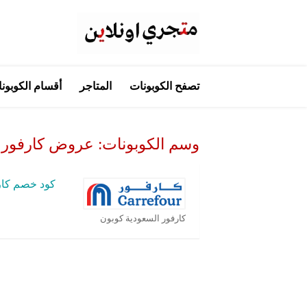
تخطي
تصفح الكوبونات
المتاجر
أقسام الكوبون
إلى
المحتوى
وسم الكوبونات:
عروض كارفور عل
كود خصم كار
كارفور السعودية كوبون