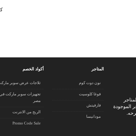
كو
المتاجر
أكواد الخصم
نون دوت كوم
ثلاجات عرض سوبر مارك
فوغا كلوسيت
تجهيزات سوبر ماركت في
متاجر
مصر
فارفيتش
جر الموجودة
الريح من الانترنت
رحه.
مودانيسا
Promo Code Sale