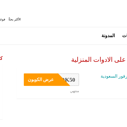
الأكثر بحثاً:
فوغا
ات
المدونة
كو
ى الادوات المنزلية
فور السعودية
OK50
عرض الكوبون
منتهي