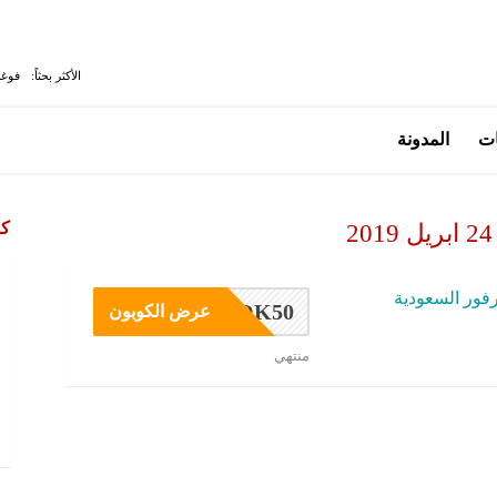
الأكثر بحثاً:
فوغا
ات
المدونة
كو
فور السعودية
OK50
عرض الكوبون
منتهي