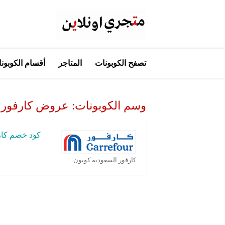
تخطي
تصفح الكوبونات
المتاجر
أقسام الكوبون
إلى
المحتوى
وسم الكوبونات:
عروض كارفور 24 ابريل 2019
كود خصم كار
كارفور السعودية كوبون