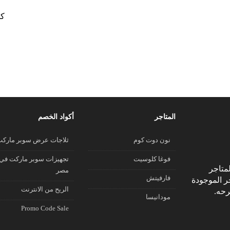
كو
المتاجر
أكواد الخصم
نون دوت كوم
ثلاجات عرض سوبر مارك
فوغا كلوسيت
تجهيزات سوبر ماركت في
متاجر
مصر
فارفيتش
جر الموجودة
الريح من الانترنت
رحه.
مودانيسا
Promo Code Sale