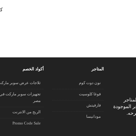
كو
المتاجر
أكواد الخصم
نون دوت كوم
ثلاجات عرض سوبر مارك
فوغا كلوسيت
تجهيزات سوبر ماركت في
متاجر
مصر
فارفيتش
جر الموجودة
الريح من الانترنت
رحه.
مودانيسا
Promo Code Sale