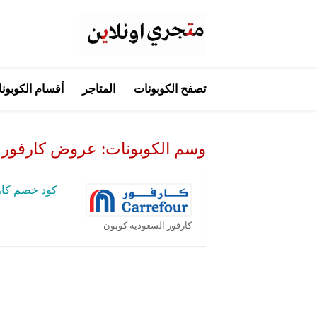
تخطي
تصفح الكوبونات
المتاجر
أقسام الكوبون
إلى
المحتوى
وسم الكوبونات:
عروض كارفور 3 ابريل
كود خصم كار
كارفور السعودية كوبون