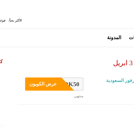
الأكثر بحثاً:
فوغا
ات
المدونة
كو
فور السعودية
OK50
عرض الكوبون
منتهي