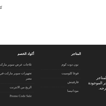
كو
المتاجر
أكواد الخصم
نون دوت كوم
ثلاجات عرض سوبر مارك
فوغا كلوسيت
تجهيزات سوبر ماركت في
متاجر
مصر
فارفيتش
جر الموجودة
الريح من الانترنت
رحه.
مودانيسا
Promo Code Sale