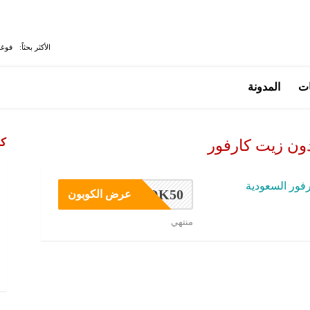
الأكثر بحثاً:
فوغا
ات
المدونة
كو
دون زيت كارفور
فور السعودية
OK50
عرض الكوبون
منتهي