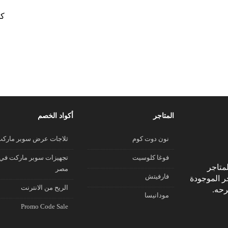
كو
المتاجر
أكواد الخصم
نون دوت كوم
ثلاجات عرض سوبر مارك
فوغا كلوسيت
تجهيزات سوبر ماركت في
متاجر
مصر
فارفيتش
جر الموجودة
الريح من الانترنت
رحه.
مودانيسا
Promo Code Sale