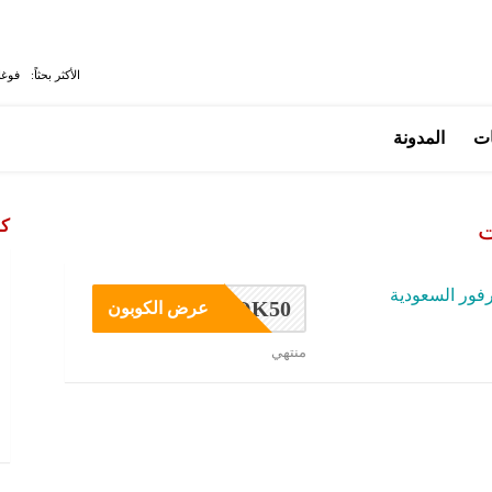
الأكثر بحثاً:
فوغا
ات
المدونة
كو
ت
فور السعودية
OK50
عرض الكوبون
منتهي