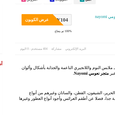
nayom
NAY104
عرض الكوبون
100% تم بنجاح
البريد الإلكتروني
مشاركة
404 مستخدم - 0 اليوم
أش
ملابس النوم واللانجيري الناعمة والجذابة بأشكال وألوان
عبر
متجر نعومي Nayomi
.
رير، الشيفون، القطن، والساتان وغيرهم من أنواع
جدا، فضلا عن أطقم العرائس وأجود أنواع العطور وغيرها