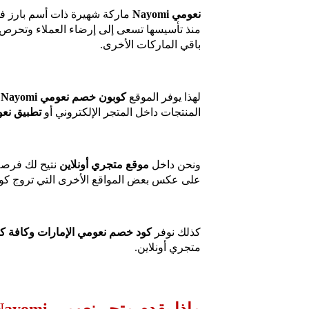
نعومي Nayomi
ماركة شهيرة ذات أسم بارز في 
منذ تأسيسها تسعى إلى إرضاء العملاء وتحرص 
باقي الماركات الأخرى.
لهذا يوفر الموقع
كوبون خصم نعومي Nayomi
المنتجات داخل المتجر الإلكتروني أو
تطبيق نع
ونحن داخل
موقع متجري أونلاين
نتيح لك فرص
على عكس بعض المواقع الأخرى التي تروج كوبو
كذلك نوفر
كود خصم نعومي الإمارات وكافة كوبون
متجري أونلاين.
ماذا يقدم متجر نعومي Nayomi لعملائه؟