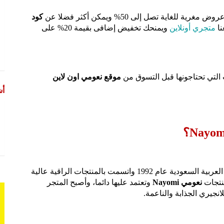
غرية للغاية تصل إلى 50% ويمكن أكثر فضلا عن
كود
نا
متجري أونلاين
ويمنحك تخفيض إضافى بقيمة 20% على
 التي تحتاجونها قبل التسوق من
موقع نعومي اون لاين
أش
داخل المملكة العربية السعودية عام 1992 واتسمت بالمنتجات الراقية عالية
منتجات
نعومي Nayomi
وتعتمد عليها دائما، وأصبح المتجر
انجيري الجذابة والناعمة.