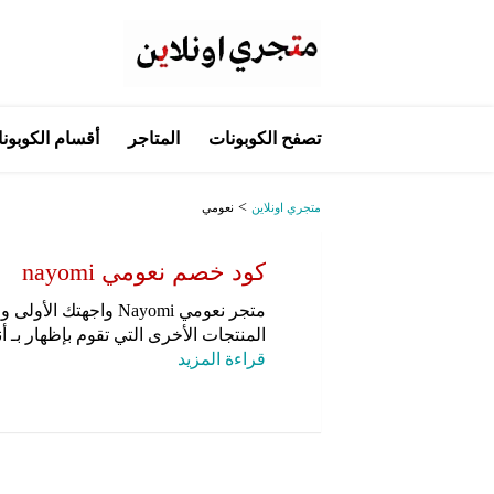
تخطي
تصفح الكوبونات
المتاجر
أقسام الكوبون
إلى
المحتوى
>
متجري اونلاين
نعومي
كود خصم نعومي nayomi
متجر نعومي Nayomi
واجهتك الأولى وا
المنتجات الأخرى التي تقوم بإظهار بـ أ
قراءة المزيد