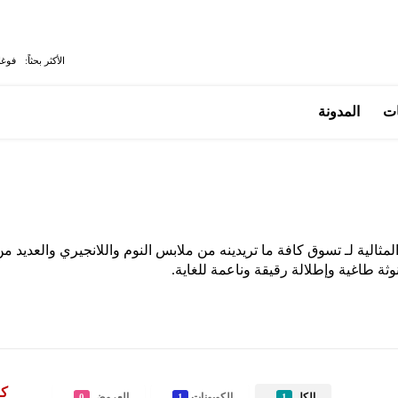
الأكثر بحثاً:
فوغا
ات
المدونة
لمثالية لـ تسوق كافة ما تريدينه من ملابس النوم واللانجيري والعديد م
نوثة طاغية وإطلالة رقيقة وناعمة للغاية.
كو
الكل
الكوبونات
العروض
0
1
1