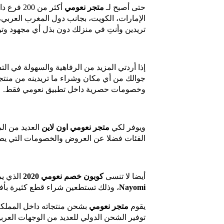
حتى أصبح لـ
متجر نعومي
أكثر من 
الإمارات، الكويت، بجانب دول المغرب العربي
تريدين وأنتِ في منزلك دون بذل أي مجهود و
إذا أردتي المزيد من الرفاهية والسهولة في ا
جوالك من أي مكان وشراء ما تريدينه من منت
وخصومات حصرية داخل تطبيق نعومي فقط.
ويوفر لكي
متجر نعومي اون لاين
العديد من الم
الفئات فضلا عن العروض والخصومات التي يطرحها
أيضا لا تنسى
كوبون خصم نعومي 2020
الذي يم
Nayomi
، وذلك تستطعين شراء قطع كثيرة ب
يقوم
متجر نعومي
بشحن منتجاته داخل المملكة ا
توفير الشحن الدولي للعديد من الوجهات العرب